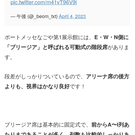
pic.twitter.com/m41vT96V9i
— 午後 (@_beom_txt)
April 4, 2023
ポートメッセなごや第1展示館には、
E・W・N側に
がありま
「ブリージア」と呼ばれる可動式の階段席
す。
段差がしっかりついているので、
アリーナ席の後方
です！
よりも、視界はかなり良好
ブリージア席は基本的に固定式で、
前からA〜I列あ
たりまであることが多く、列数も比較的しっかりあ