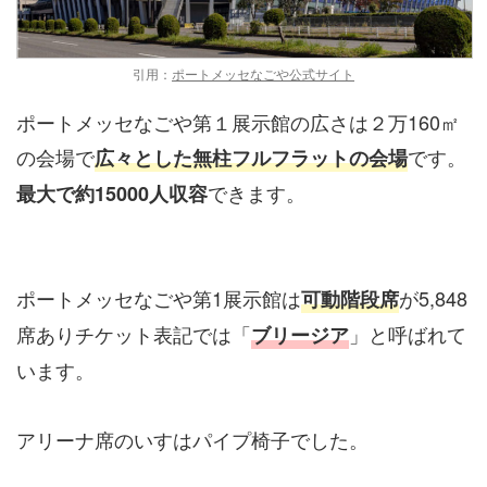
引用：
ポートメッセなごや公式サイト
ポートメッセなごや第１展示館の広さは２万160㎡
の会場で
です。
広々とした無柱フルフラットの会場
できます。
最大で約15000人収容
ポートメッセなごや第1展示館は
が5,848
可動階段席
席ありチケット表記では「
」と呼ばれて
ブリージア
います。
アリーナ席のいすはパイプ椅子でした。