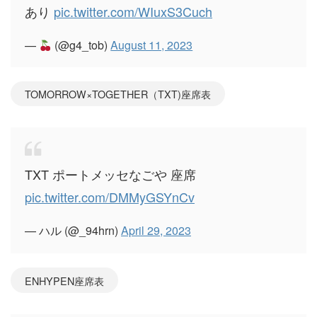
あり
pic.twitter.com/WIuxS3Cuch
—
(@g4_tob)
August 11, 2023
TOMORROW×TOGETHER（TXT)座席表
TXT ポートメッセなごや 座席
pic.twitter.com/DMMyGSYnCv
— ハル (@_94hrn)
April 29, 2023
ENHYPEN座席表