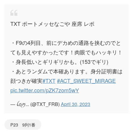
TXT ポートメッセなごや 座席 レポ
・F9の4列目、前にデカめの通路を挟むのでと
ても見えやすかったです！肉眼でもハッキリ！
・身長低いとギリギリかも。(153でギリ)
・あとランダムで本確あります。身分証明書は
顔つきが確実
#TXT
#ACT_SWEET_MIRAGE
pic.twitter.com/pZK7zom5wY
— ꪶꪖꪑ... (@TXT_FRB)
April 30, 2023
P23 9列1番