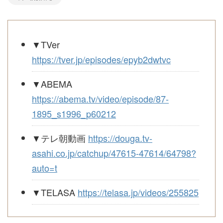
▼TVer
https://tver.jp/episodes/epyb2dwtvc
▼ABEMA
https://abema.tv/video/episode/87-
1895_s1996_p60212
▼テレ朝動画
https://douga.tv-
asahi.co.jp/catchup/47615-47614/64798?
auto=t
▼TELASA
https://telasa.jp/videos/255825